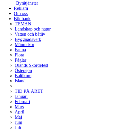
Byråtjänster
Reklam
Om oss
Bildbank
TEMAN
Landskap och natur
Vatten och båtliv
Byggnadsverk
Människor
Fauna
Flora
Fåglar
Ölands Skördefest
Östersjön
Baltikum
Island
TID PÅ ÅRET
Januari
Februari
Mars
April
Maj
Juni
Juli