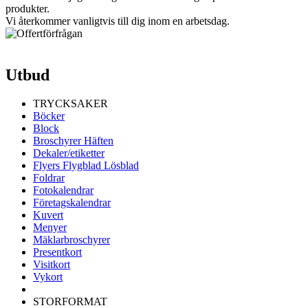
produkter.
Vi återkommer vanligtvis till dig inom en arbetsdag.
Utbud
TRYCKSAKER
Böcker
Block
Broschyrer Häften
Dekaler/etiketter
Flyers Flygblad Lösblad
Foldrar
Fotokalendrar
Företagskalendrar
Kuvert
Menyer
Mäklarbroschyrer
Presentkort
Visitkort
Vykort
STORFORMAT