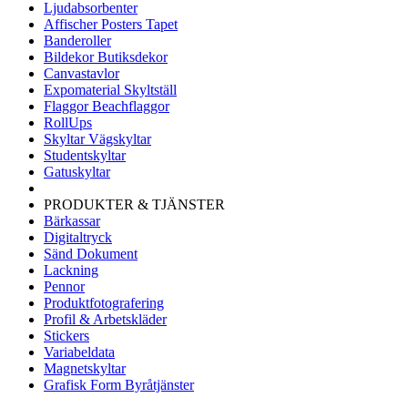
Ljudabsorbenter
Affischer Posters Tapet
Banderoller
Bildekor Butiksdekor
Canvastavlor
Expomaterial Skyltställ
Flaggor Beachflaggor
RollUps
Skyltar Vägskyltar
Studentskyltar
Gatuskyltar
PRODUKTER & TJÄNSTER
Bärkassar
Digitaltryck
Sänd Dokument
Lackning
Pennor
Produktfotografering
Profil & Arbetskläder
Stickers
Variabeldata
Magnetskyltar
Grafisk Form Byråtjänster