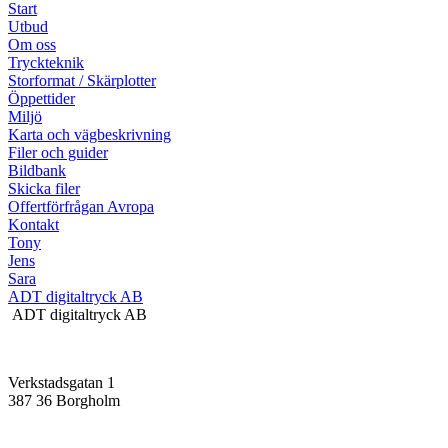
Start
Utbud
Om oss
Tryckteknik
Storformat / Skärplotter
Öppettider
Miljö
Karta och vägbeskrivning
Filer och guider
Bildbank
Skicka filer
Offertförfrågan Avropa
Kontakt
Tony
Jens
Sara
ADT digitaltryck AB
ADT digitaltryck AB
Verkstadsgatan 1
387 36 Borgholm