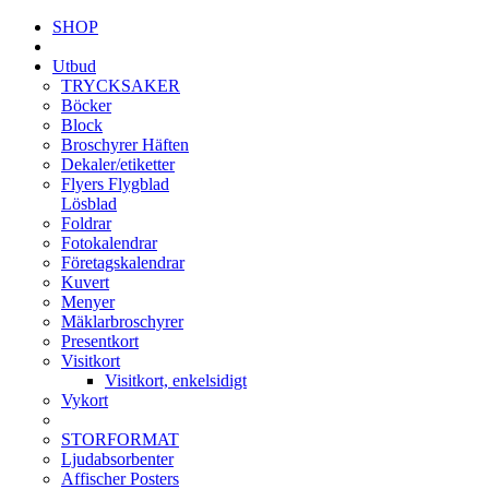
SHOP
Utbud
TRYCKSAKER
Böcker
Block
Broschyrer Häften
Dekaler/etiketter
Flyers Flygblad
Lösblad
Foldrar
Fotokalendrar
Företagskalendrar
Kuvert
Menyer
Mäklarbroschyrer
Presentkort
Visitkort
Visitkort, enkelsidigt
Vykort
STORFORMAT
Ljudabsorbenter
Affischer Posters