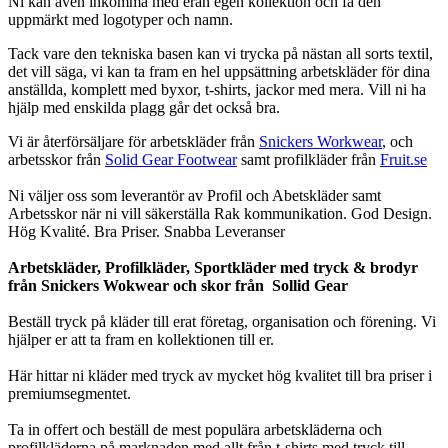
Ni kan även inkomma med eran egen kollektion och få den
uppmärkt med logotyper och namn.
Tack vare den tekniska basen kan vi trycka på nästan all sorts textil,
det vill säga, vi kan ta fram en hel uppsättning arbetskläder för dina
anställda, komplett med byxor, t-shirts, jackor med mera. Vill ni ha
hjälp med enskilda plagg går det också bra.
Vi är återförsäljare för arbetskläder från
Snickers Workwear
, och
arbetsskor från
Solid Gear Footwear
samt profilkläder från
Fruit.se
Ni väljer oss som leverantör av Profil och Abetskläder samt
Arbetsskor när ni vill säkerställa Rak kommunikation. God Design.
Hög Kvalité. Bra Priser. Snabba Leveranser
Arbetskläder, Profilkläder, Sportkläder med tryck & brodyr
från Snickers Wokwear och skor från Sollid Gear
Beställ tryck på kläder till erat företag, organisation och förening. Vi
hjälper er att ta fram en kollektionen till er.
Här hittar ni kläder med tryck av mycket hög kvalitet till bra priser i
premiumsegmentet.
Ta in offert och beställ de mest populära arbetskläderna och
profilkläderna på marknaden med allt från t-shirts med tryck till