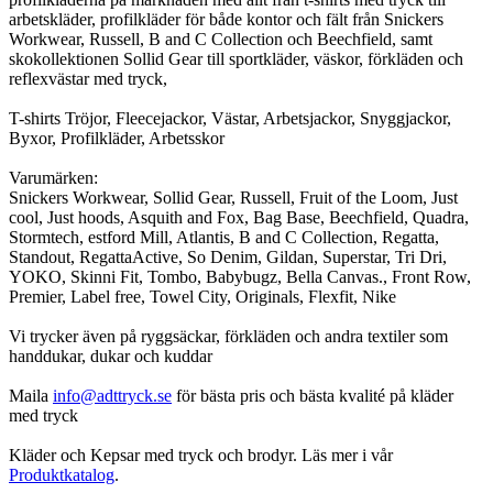
arbetskläder, profilkläder för både kontor och fält från Snickers
Workwear, Russell, B and C Collection och Beechfield, samt
skokollektionen Sollid Gear till sportkläder, väskor, förkläden och
reflexvästar med tryck,
T-shirts Tröjor, Fleecejackor, Västar, Arbetsjackor, Snyggjackor,
Byxor, Profilkläder, Arbetsskor
Varumärken:
Snickers Workwear, Sollid Gear, Russell, Fruit of the Loom, Just
cool, Just hoods, Asquith and Fox, Bag Base, Beechfield, Quadra,
Stormtech, estford Mill, Atlantis, B and C Collection, Regatta,
Standout, RegattaActive, So Denim, Gildan, Superstar, Tri Dri,
YOKO, Skinni Fit, Tombo, Babybugz, Bella Canvas., Front Row,
Premier, Label free, Towel City, Originals, Flexfit, Nike
Vi trycker även på ryggsäckar, förkläden och andra textiler som
handdukar, dukar och kuddar
Maila
info@adttryck.se
för bästa pris och bästa kvalité på kläder
med tryck
Kläder och Kepsar med tryck och brodyr. Läs mer i vår
Produktkatalog
.