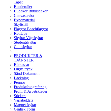
Tapet
Banderoller
Bildekor Butiksdekor
Canvastavlor
Expomaterial
Skyltställ
Flaggor Beachflaggor
RollUps
Skyltar Vägskyltar
Studentskyltar
Gatuskyltar
PRODUKTER &
TJÄNSTER
Bärkassar
Digitaltryck
Sänd Dokument
Lackning
Pennor
Produktfotografering
Profil & Arbetskläder
Stickers
Variabeldata
Magnetskyltar
Grafisk Form