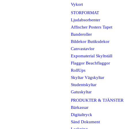
Vykort
STORFORMAT
Ljudabsorbenter
Affischer Posters Tapet
Banderoller
Bildekor Butiksdekor
Canvastavlor
Expomaterial Skyltställ
Flaggor Beachflaggor
RollUps
Skyltar Vägskyltar
Studentskyltar
Gatuskyltar
PRODUKTER & TJÄNSTER
Bärkassar
Digitaltryck
Sänd Dokument