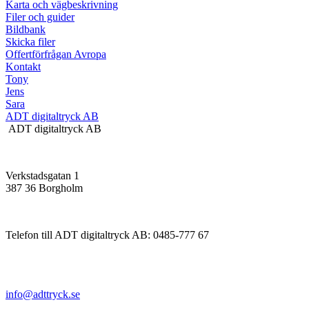
Karta och vägbeskrivning
Filer och guider
Bildbank
Skicka filer
Offertförfrågan Avropa
Kontakt
Tony
Jens
Sara
ADT digitaltryck AB
ADT digitaltryck AB
Verkstadsgatan 1
387 36 Borgholm
Telefon till ADT digitaltryck AB: 0485-777 67
info@adttryck.se